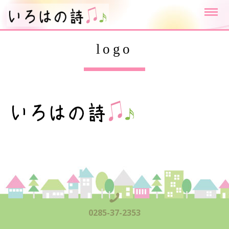
logo
0285-37-2353