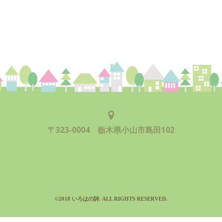
〒323-0004 栃木県小山市島田102
©2018 いろはの詩. ALL RIGHTS RESERVED.